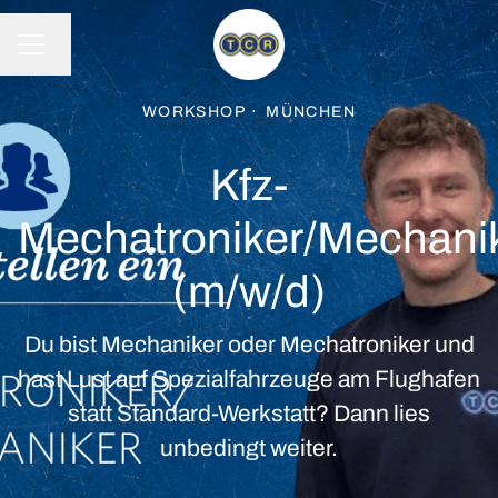
Sprache ändern
KARRIEREMENÜ
WORKSHOP
·
MÜNCHEN
Kfz-
Mechatroniker/Mechani
(m/w/d)
Du bist Mechaniker oder Mechatroniker und
hast Lust auf Spezialfahrzeuge am Flughafen
statt Standard-Werkstatt? Dann lies
unbedingt weiter.