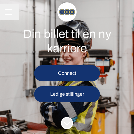
Skift sprog
KARRIEREMENU
Din billet til en ny
karriere
Connect
Ledige stillinger
Rul til indhold