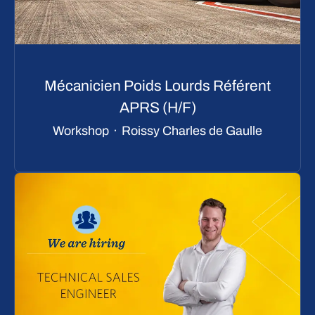
Mécanicien Poids Lourds Référent
APRS (H/F)
Workshop
·
Roissy Charles de Gaulle