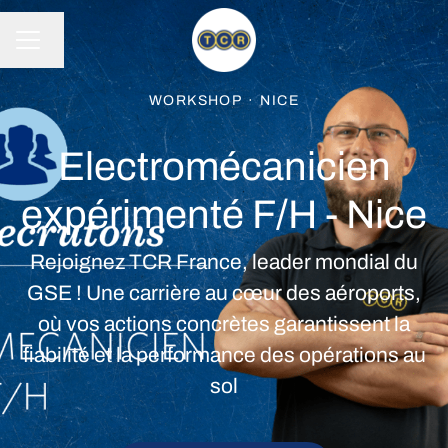
Changer la langue
MENU CARRIÈRE
WORKSHOP
·
NICE
Electromécanicien
expérimenté F/H - Nice
Rejoignez TCR France, leader mondial du
GSE ! Une carrière au cœur des aéroports,
où vos actions concrètes garantissent la
fiabilité et la performance des opérations au
sol